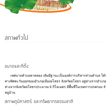
การ
ดำเนิน
งาน
บริการ
ข้อมูล
สภาพทั่วไป
การ
เงิน-
การ
ขนาดและที่ตั้ง
คลัง
เทศบาลตำบลตาดทอง เดิมมีฐานะเป็นองค์การบริหารส่วนตำบล ได้จัดตั้
ทางทิศตะวันออกของอำเภอเมืองยโสธร จังหวัดยโสธร อยู่ห่างจากอำเ
การ
ห่างจากจังหวัดยโสธรประมาณ 6 กิโลเมตร มีพื้นที่ในเขตการปกครอง จ
จัดการ
หมู่บ้าน
ความ
สภาพภูมิศาสตร์ และทรัพยากรธรรมชาติ
รู้