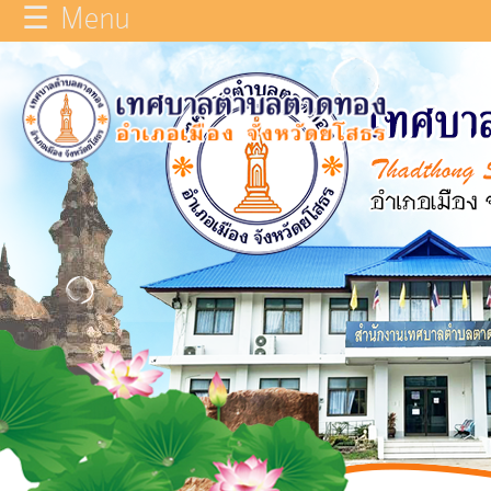
☰ Menu
×
หน้า
close
หลัก
ข้อมูล
ทั่วไป
บุคลากร
แผน
ยุทธศาสตร์
รายงาน
ผล