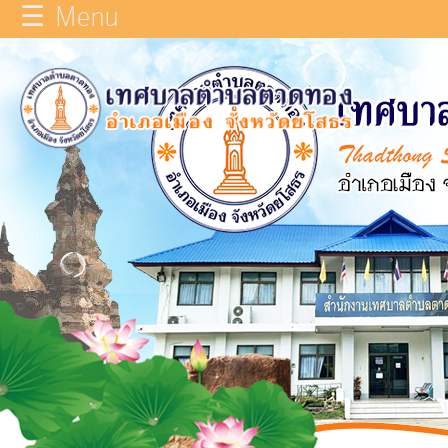
☰ Menu
×
หน้า
close
หลัก
ข้อมูล
ทั่วไป
บุคลากร
แผน
ยุทธศาสตร์
รายงาน
ผล