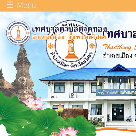
☰ Menu
×
หน้า
close
หลัก
ข้อมูล
ทั่วไป
บุคลากร
แผน
ยุทธศาสตร์
รายงาน
ผล