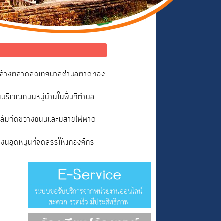
และล้างตลาดสดเทศบาลตำบลตาดทอง
ริเวณถนนหมู่บ้านในพื้นที่ตำบล
ไม้ล้มกีดขวางถนนและมีสายไฟพาด
อุดหนุนที่จัดสรรให้แก่องค์กร