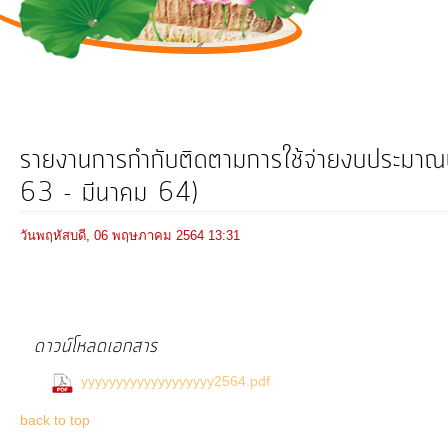
การ
ดำเนิน
งาน
บริการ
ข้อมูล
รายงานการกำกับติดตามการใช้จ่ายงบประมา
63 - มีนาคม 64)
การ
เงิน-
วันพฤหัสบดี, 06 พฤษภาคม 2564 13:31
การ
คลัง
ดาวน์โหลดเอกสาร
การ
จัดการ
(0 Downloads)
yyyyyyyyyyyyyyyyyyy2564.pdf
ความ
back to top
รู้