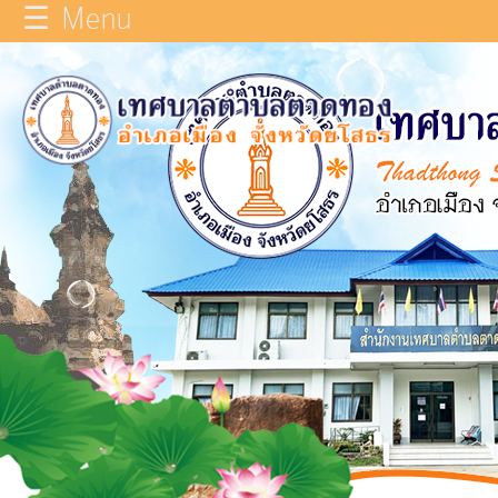
☰ Menu
×
หน้า
close
หลัก
ข้อมูล
ทั่วไป
บุคลากร
แผน
ยุทธศาสตร์
รายงาน
ผล