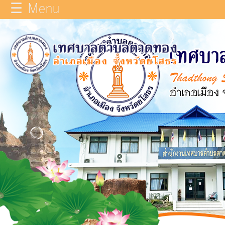
☰ Menu
×
หน้า
close
หลัก
ข้อมูล
ทั่วไป
บุคลากร
แผน
ยุทธศาสตร์
รายงาน
ผล