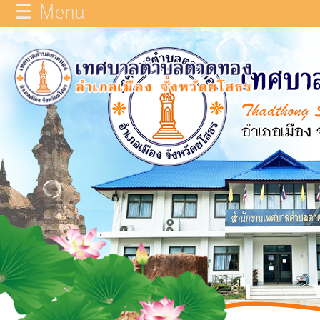
☰ Menu
×
หน้า
close
หลัก
ข้อมูล
ทั่วไป
บุคลากร
แผน
ยุทธศาสตร์
รายงาน
ผล